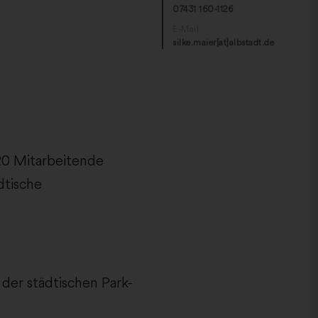
07431 160-1126
E-Mail:
silke.maier[at]albstadt.de
20 Mitarbeitende
dtische
er städtischen Park-